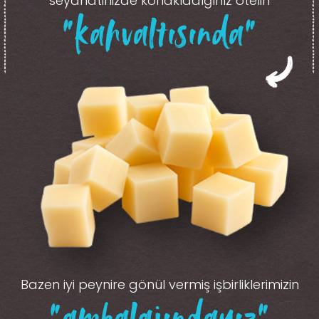
seyahatinizde konakladığınız otelin
“kahvaltısında”
Bazen iyi peynire gönül vermiş işbirliklerimizin