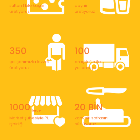
sütten 1 kilo kaşar
peynir
üretiyoruz
üretiyoruz
350
100
çalışanımızla lezzet
araçlık filo ile
üretiyoruz
yollardayız
1000
20 BİN
' lerce
Market şubesiyle PL
kahvaltı sofrasını
işbirliği
süslüyoruz