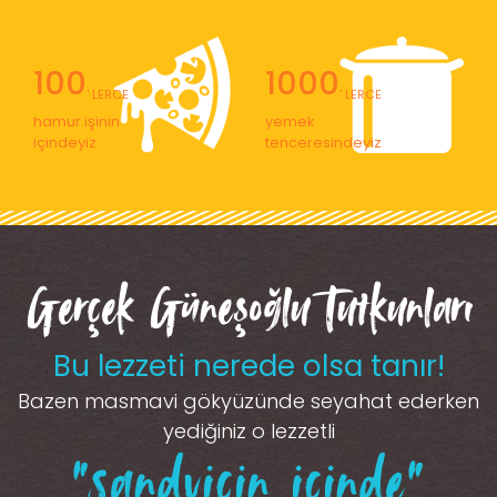
100
1000
' LERCE
' LERCE
hamur işinin
yemek
içindeyiz
tenceresindeyiz
Gerçek Güneşoğlu Tutkunları
Bu lezzeti nerede olsa tanır!
Bazen masmavi gökyüzünde seyahat ederken
yediğiniz o lezzetli
“sandviçin içinde”