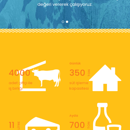
değeri vererek çalışıyoruz.
Günlük
4000
350
TON
adet çiftçi ile
süt işleme
iş birliği
kapasitesi
Ayda
11
700
LİTRE
TON