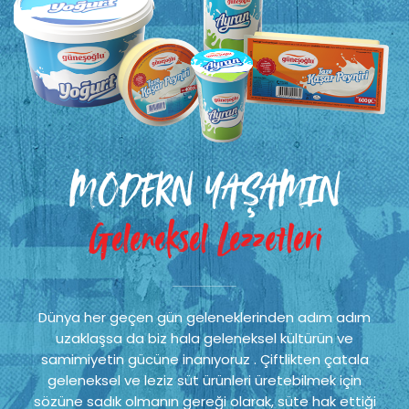
MODERN YAŞAMIN
Geleneksel Lezzetleri
Dünya her geçen gün geleneklerinden adım adım
uzaklaşsa da biz hala geleneksel kültürün ve
samimiyetin gücüne inanıyoruz . Çiftlikten çatala
geleneksel ve leziz süt ürünleri üretebilmek için
sözüne sadık olmanın gereği olarak, süte hak ettiği