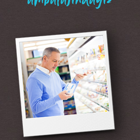
“ambalajındayız”