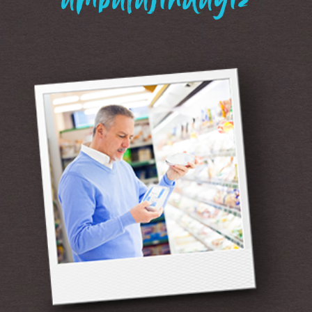
“ambalajındayız”