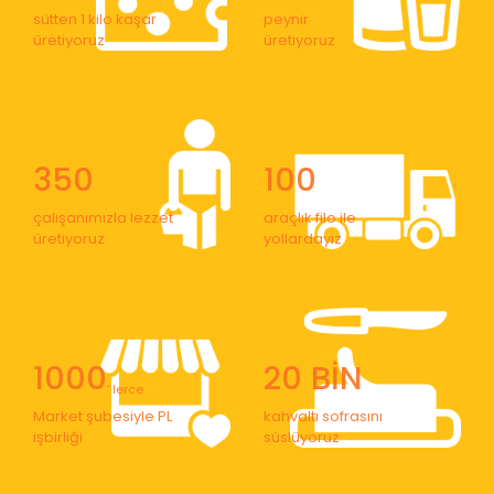
sütten 1 kilo kaşar
peynir
üretiyoruz
üretiyoruz
350
100
çalışanımızla lezzet
araçlık filo ile
üretiyoruz
yollardayız
1000
20 BİN
' lerce
Market şubesiyle PL
kahvaltı sofrasını
işbirliği
süslüyoruz