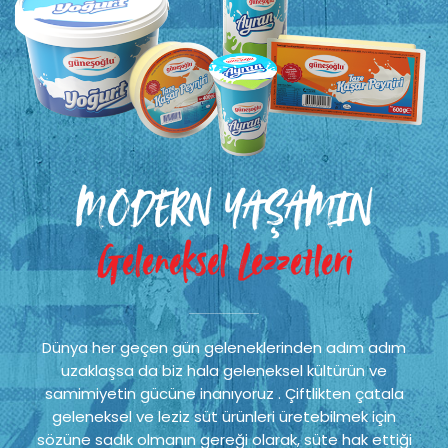
MODERN YAŞAMIN
Geleneksel Lezzetleri
Dünya her geçen gün geleneklerinden adım adım
uzaklaşsa da biz hala geleneksel kültürün ve
samimiyetin gücüne inanıyoruz . Çiftlikten çatala
geleneksel ve leziz süt ürünleri üretebilmek için
sözüne sadık olmanın gereği olarak, süte hak ettiği