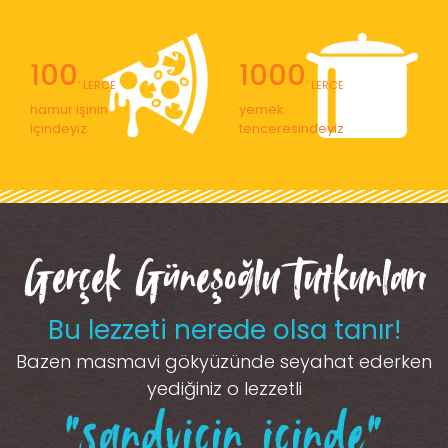
100
1000
' LERCE
' LERCE
hamur işinin
yemek
içindeyiz
tenceresindeyiz
Gerçek Güneşoğlu Tutkunları
Bu lezzeti nerede olsa tanır!
Bazen masmavi gökyüzünde seyahat ederken
yediğiniz o lezzetli
“sandviçin içinde”