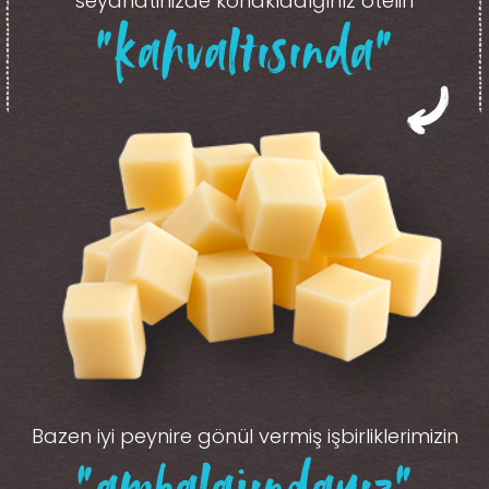
seyahatinizde konakladığınız otelin
“kahvaltısında”
Bazen iyi peynire gönül vermiş işbirliklerimizin