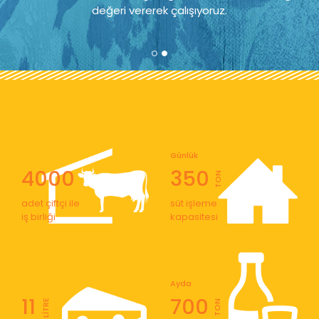
değeri vererek çalışıyoruz.
Günlük
4000
350
TON
adet çiftçi ile
süt işleme
iş birliği
kapasitesi
Ayda
11
700
LİTRE
TON